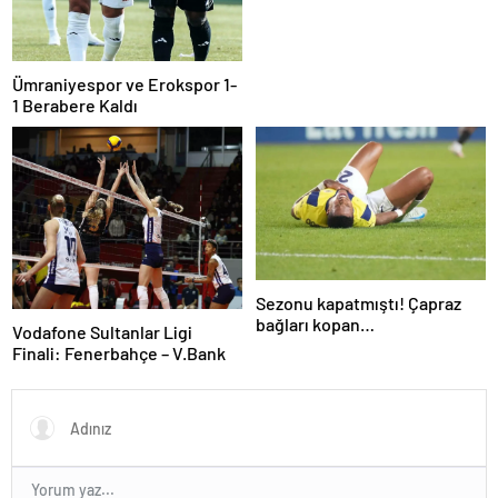
ediyor)
Ümraniyespor ve Erokspor 1-
1 Berabere Kaldı
Sezonu kapatmıştı! Çapraz
bağları kopan
Vodafone Sultanlar Ligi
Oosterwolde’den haber var
Finali: Fenerbahçe – V.Bank