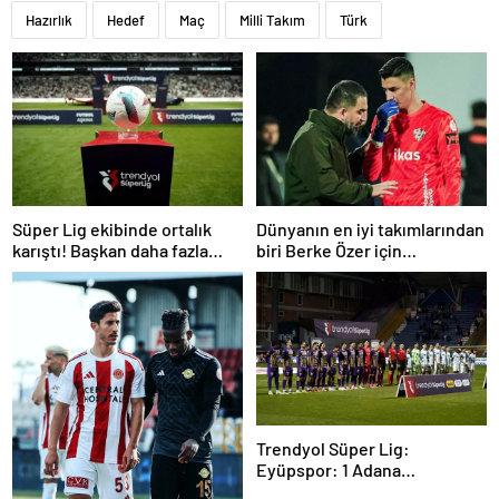
Hazırlık
Hedef
Maç
Milli Takım
Türk
Süper Lig ekibinde ortalık
Dünyanın en iyi takımlarından
karıştı! Başkan daha fazla
biri Berke Özer için
dayanamadı
İstanbul’da
Trendyol Süper Lig:
Eyüpspor: 1 Adana
Demirspor: 0 (Maç devam