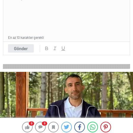
En az 10 karakter gerekli
Gönder
0
0
0
0