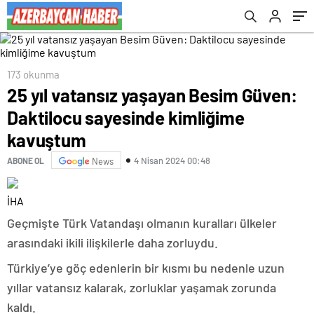
173 okunma
25 yıl vatansız yaşayan Besim Güven:
Daktilocu sayesinde kimliğime
kavuştum
4 Nisan 2024 00:48
ABONE OL
News
İHA
Geçmişte Türk Vatandaşı olmanın kuralları ülkeler
arasındaki ikili ilişkilerle daha zorluydu.
Türkiye’ye göç edenlerin bir kısmı bu nedenle uzun
yıllar vatansız kalarak, zorluklar yaşamak zorunda
kaldı.