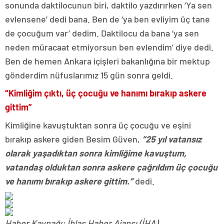
sonunda daktilocunun biri, daktilo yazdırırken ‘Ya sen
evlensene’ dedi bana. Ben de ‘ya ben evliyim üç tane
de çocuğum var’ dedim. Daktilocu da bana ‘ya sen
neden müracaat etmiyorsun ben evlendim’ diye dedi.
Ben de hemen Ankara içişleri bakanlığına bir mektup
gönderdim nüfuslarımız 15 gün sonra geldi.
“Kimliğim çıktı, üç çocuğu ve hanımı bırakıp askere
gittim”
Kimliğine kavuştuktan sonra üç çocuğu ve eşini
bırakıp askere giden Besim Güven,
“25 yıl vatansız
olarak yaşadıktan sonra kimliğime kavuştum,
vatandaş olduktan sonra askere çağrıldım üç çocuğu
ve hanımı bırakıp askere gittim.”
dedi.
Haber Kaynağı: İhlas Haber Ajansı (İHA)