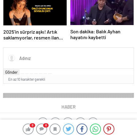
Son dakika: Balık Ayhan
2025’in sürpriz aşkı! Artık
hayatını kaybetti
saklamıyorlar, resmen ilan
ettiler
Gönder
En az 10 karakter gerekli
HABER
0
0
yangın algılama sistemleri
ajax alarm