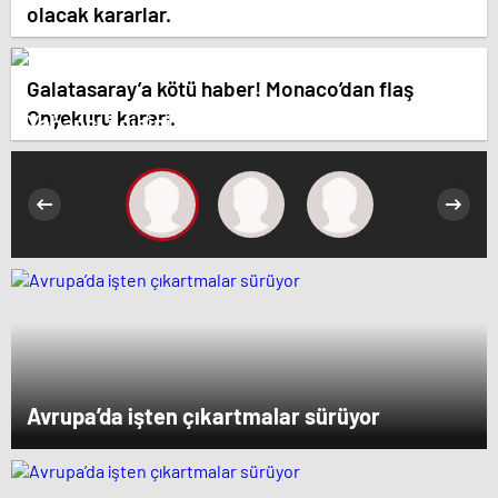
olacak kararlar.
Galatasaray’a kötü haber! Monaco’dan flaş
Onyekuru kararı.
Yabancı ilgisini üzerine çeken yerli hisseler
Avrupa’da işten çıkartmalar sürüyor