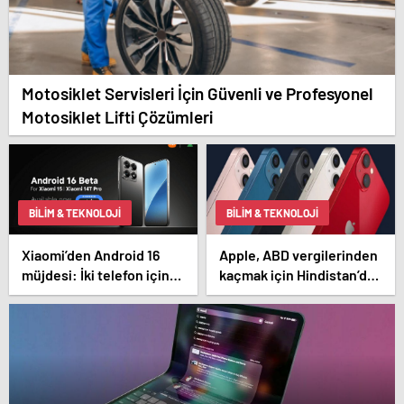
Motosiklet Servisleri İçin Güvenli ve Profesyonel
Motosiklet Lifti Çözümleri
BILIM & TEKNOLOJI
BILIM & TEKNOLOJI
Xiaomi’den Android 16
Apple, ABD vergilerinden
müjdesi: İki telefon için
kaçmak için Hindistan’dan
yayınlandı
1,5 milyon iPhone getirdi