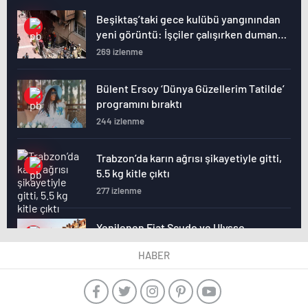
Beşiktaş’taki gece kulübü yangınından
yeni görüntü: İşçiler çalışırken duman
sardı
269 izlenme
Bülent Ersoy ‘Dünya Güzellerim Tatilde’
programını bıraktı
244 izlenme
Trabzon’da karın ağrısı şikayetiyle gitti,
5.5 kg kitle çıktı
277 izlenme
Yenilenen Fiat Scudo ve Ulysse
Türkiye’de satışta
HABER
246 izlenme
Şanlıurfalı gence akılalmaz işkence: