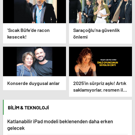
‘Sıcak Büfe’de racon
Saraçoğlu’na güvenlik
kesecek!
önlemi
Konserde duygusal anlar
2025’in sürpriz aşkı! Artık
saklamıyorlar, resmen ilan
ettiler
BILIM & TEKNOLOJI
Katlanabilir iPad modeli beklenenden daha erken
gelecek