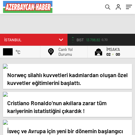
BIST
13.798,82
0,70
Canlı Yol
İMSAK'A
°C
Durumu
02
00
Norweç silahlı kuvvetleri kadınlardan oluşan özel
kuvvetler eğitimlerini başlattı.
Cristiano Ronaldo’nun akıllara zarar tüm
kariyerinin istatistiğini çıkardık !
İsveç ve Avrupa için yeni bir dönemin başlangıcı