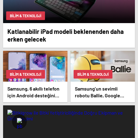
BILIM & TEKNOLOJI
Katlanabilir iPad modeli beklenenden daha
erken gelecek
BILIM & TEKNOLOJI
BILIM & TEKNOLOJI
Samsung, 6 akıllı telefon
Samsung’un sevimli
için Android desteğini
robotu Ballie, Google
sonlandırıyor
desteğiyle satışa çıkıyor